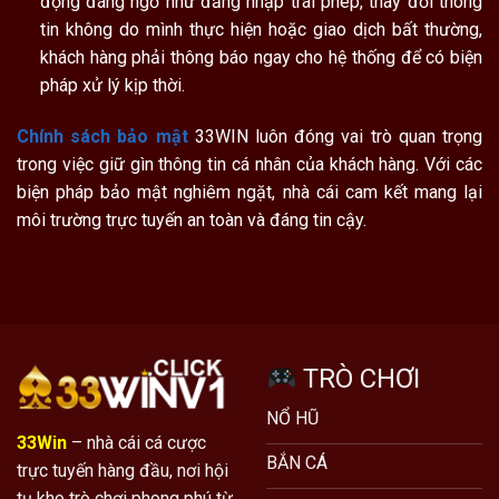
động đáng ngờ như đăng nhập trái phép, thay đổi thông
tin không do mình thực hiện hoặc giao dịch bất thường,
khách hàng phải thông báo ngay cho hệ thống để có biện
pháp xử lý kịp thời.
Chính sách bảo mật
33WIN luôn đóng vai trò quan trọng
trong việc giữ gìn thông tin cá nhân của khách hàng. Với các
biện pháp bảo mật nghiêm ngặt, nhà cái cam kết mang lại
môi trường trực tuyến an toàn và đáng tin cậy.
TRÒ CHƠI
NỔ HŨ
33Win
– nhà cái cá cược
BẮN CÁ
trực tuyến hàng đầu, nơi hội
tụ kho trò chơi phong phú từ