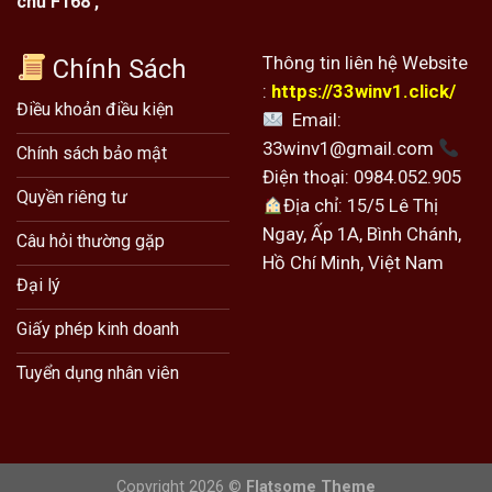
chủ F168
,
Thông tin liên hệ Website
Chính Sách
:
https://33winv1.click/
Điều khoản điều kiện
Email:
33winv1@gmail.com
Chính sách bảo mật
Điện thoại: 0984.052.905
Quyền riêng tư
Địa chỉ: 15/5 Lê Thị
Ngay, Ấp 1A, Bình Chánh,
Câu hỏi thường gặp
Hồ Chí Minh, Việt Nam
Đại lý
Giấy phép kinh doanh
Tuyển dụng nhân viên
Copyright 2026 ©
Flatsome Theme