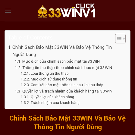
Skip
to
content
Table of Contents
Chính Sách Bảo Mật 33WIN Và Bảo Vệ Thông Tin
Người Dùng
Mục đích của chính sách bảo mật tại 33WIN
Thông tin thu thập theo chính sách bảo mật 33WIN
Loại thông tin thu thập
Mục đích sử dụng thông tin
Cam kết bảo mật thông tin sau khi thu thập
Quyền lợi và trách nhiệm của khách hàng tại 33WIN
Quyền lợi của khách hàng
Trách nhiệm của khách hàng
Chính Sách Bảo Mật 33WIN Và Bảo Vệ
Thông Tin Người Dùng