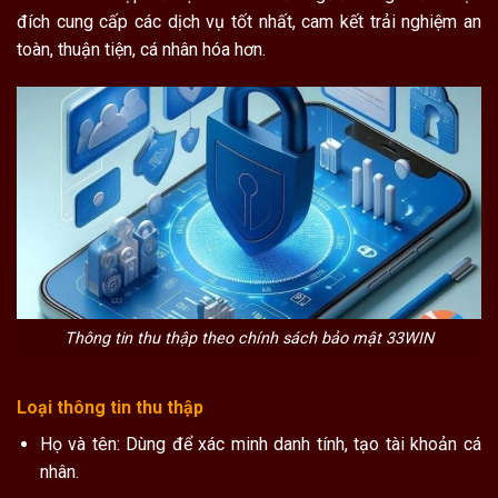
đích cung cấp các dịch vụ tốt nhất, cam kết trải nghiệm an
toàn, thuận tiện, cá nhân hóa hơn.
Thông tin thu thập theo chính sách bảo mật 33WIN
Loại thông tin thu thập
Họ và tên: Dùng để xác minh danh tính, tạo tài khoản cá
nhân.