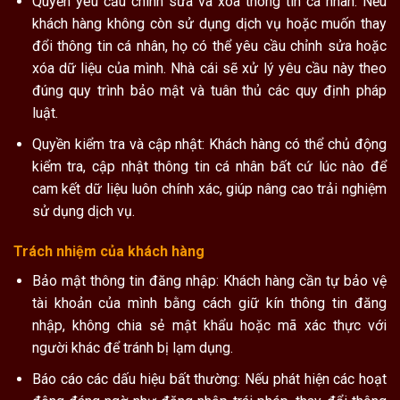
Quyền yêu cầu chính sửa và xóa thông tin cá nhân: Nếu
khách hàng không còn sử dụng dịch vụ hoặc muốn thay
đổi thông tin cá nhân, họ có thể yêu cầu chỉnh sửa hoặc
xóa dữ liệu của mình. Nhà cái sẽ xử lý yêu cầu này theo
đúng quy trình bảo mật và tuân thủ các quy định pháp
luật.
Quyền kiểm tra và cập nhật: Khách hàng có thể chủ động
kiểm tra, cập nhật thông tin cá nhân bất cứ lúc nào để
cam kết dữ liệu luôn chính xác, giúp nâng cao trải nghiệm
sử dụng dịch vụ.
Trách nhiệm của khách hàng
Bảo mật thông tin đăng nhập: Khách hàng cần tự bảo vệ
tài khoản của mình bằng cách giữ kín thông tin đăng
nhập, không chia sẻ mật khẩu hoặc mã xác thực với
người khác để tránh bị lạm dụng.
Báo cáo các dấu hiệu bất thường: Nếu phát hiện các hoạt