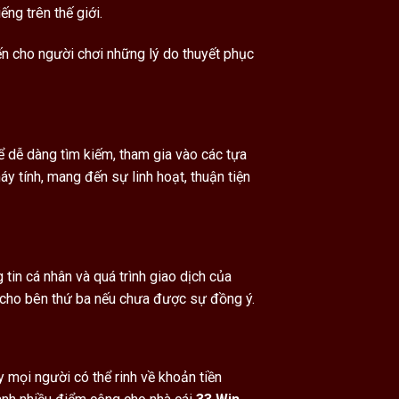
ng trên thế giới.
n cho người chơi những lý do thuyết phục
ể dễ dàng tìm kiếm, tham gia vào các tựa
 tính, mang đến sự linh hoạt, thuận tiện
tin cá nhân và quá trình giao dịch của
g cho bên thứ ba nếu chưa được sự đồng ý.
 mọi người có thể rinh về khoản tiền