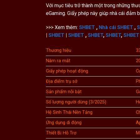
Với mục tiêu trở thành một trong những thư
eGaming. Giấy phép này giúp nhà cái đảm bả
>>> Xem thêm:
SHBET
,
Nhà cái SHBET
,
S
|
SHBET
|
SHBET
,
SHBET
,
SHBET
,
SHBET
Thương hiệu
3
Năm ra mắt
2
Giấy phép hoạt động
C
Địa điểm trụ sở
Ph
Sản phẩm nỗi bật
G
Số lượng người dùng (3/2025)
Hơ
Hệ Sinh Thái Nền Tảng
C
Ứng dụng di động
A
Thiết Bị Hỗ Trợ
M