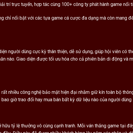
i trí trực tuyến, hợp tác cùng 100+ công ty phát hành game nổi tiế
g chỉ nổi bật với các tựa game cá cược đa dạng mà còn mang đế
ện người dùng cực kỳ thân thiện, dễ sử dụng, giúp hội viên có th
n nào. Giao diện được tối ưu hóa cho cả phiên bản di động và máy
rất nhiều công nghệ bảo mật hiện đại nhằm giữ kín toàn bộ thông 
g bao giờ trao đổi hay mua bán bất kỳ dữ liệu nào của người dùn
ở hữu tỷ lệ thưởng vô cùng cạnh tranh. Mỗi ván thắng game tại đây