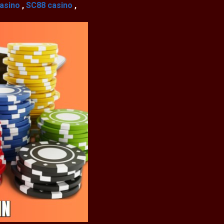
asino
,
SC88 casino
,