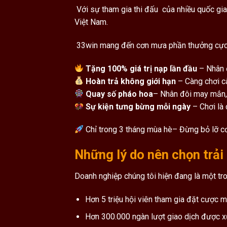
Với sự tham gia thi đấu của nhiều quốc gia
Việt Nam.
33win mang đến cơn mưa phần thưởng cực k
Tặng 100% giá trị nạp lần đầu
– Nhân đ
Hoàn trả không giới hạn
– Càng chơi cà
Quay số pháo hoa
– Nhân đôi may mắn,
Sự kiện tưng bừng mỗi ngày
– Chơi là 
Chỉ trong 3 tháng mùa hè– Đừng bỏ lỡ cơ
Những lý do nên chọn trải
Doanh nghiệp chúng tôi hiện đang là một tr
Hơn 5 triệu hội viên tham gia đặt cược m
Hơn 300.000 ngàn lượt giao dịch được xử