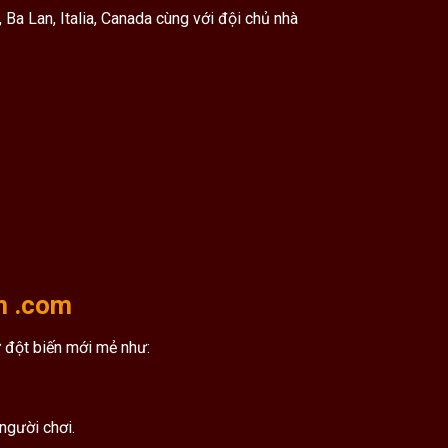
Ba Lan, Italia, Canada cùng với đội chủ nhà
in .com
ự đột biến mới mẻ như:
người chơi.