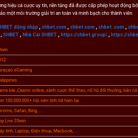
ơng hiệu cá cược uy tín, nền tảng đã được cấp phép hoạt động bởi
o một môi trường giải trí an toàn và minh bạch cho thành viên.
HBET đăng nhập
,
shbet.com
,
shbet com
,
shbet .com
,
shb
,
SHBET
,
Nhà Cái SHBET
,
https://shbet.group/
,
https://shb
3win
012
uraçao eGaming
ilippines
ame bài ,Casino online, sảnh cược thể thao, nổ hũ đổi thưởng, bắn c
n 100.000.000+ hội viên tính tới hiện tại
hrome, Safari, Bing, …
pp Live 33win
áy tính, Laptop, Điện thoại, Macbook, …