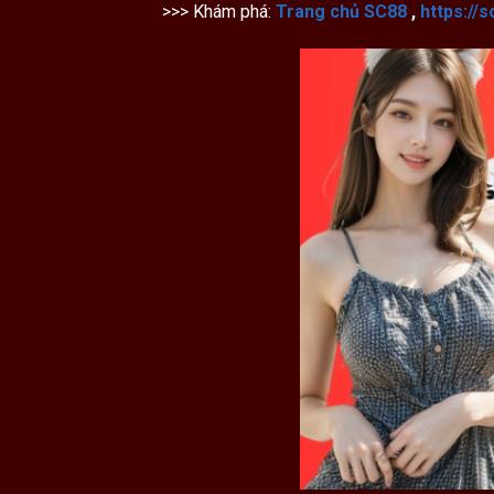
>>> Khám phá:
Trang chủ SC88
,
https://s