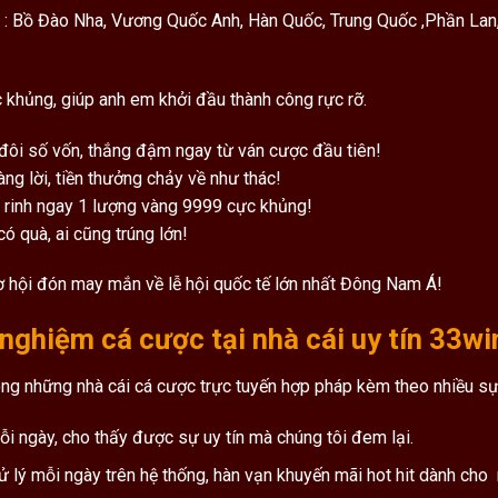
 : Bồ Đào Nha, Vương Quốc Anh, Hàn Quốc, Trung Quốc ,Phần Lan, 
hủng, giúp anh em khởi đầu thành công rực rỡ.
ôi số vốn, thắng đậm ngay từ ván cược đầu tiên!
ng lời, tiền thưởng chảy về như thác!
 rinh ngay 1 lượng vàng 9999 cực khủng!
có quà, ai cũng trúng lớn!
 hội đón may mắn về lễ hội quốc tế lớn nhất Đông Nam Á!
 nghiệm cá cược tại nhà cái uy tín 33w
ong những nhà cái cá cược trực tuyến hợp pháp kèm theo nhiều s
ỗi ngày, cho thấy được sự uy tín mà chúng tôi đem lại.
 lý mỗi ngày trên hệ thống, hàn vạn khuyến mãi hot hit dành cho 