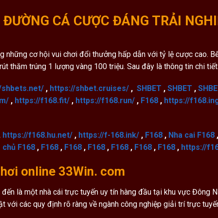
N ĐƯỜNG CÁ CƯỢC ĐÁNG TRẢI NGH
những cơ hội vui chơi đổi thưởng hấp dẫn với tỷ lệ cược cao. Bên
t thăm trúng 1 lượng vàng 100 triệu. Sau đây là thông tin chi tiết
//shbets.net/
,
https://shbet.cruises/
,
SHBET
,
SHBET
,
SHBE
om/
,
https://f168.fit/
,
https://f168.run/
,
F168
,
https://f168.in
,
https://f168.hu.net/
,
https://f-168.ink/
,
F168
,
Nha cai F168
 chủ F168
,
F168
,
F168
,
F168
,
F168
,
F168
,
F168
,
https://f1
chơi online 33Win. com
đến là một nhà cái trực tuyến uy tín hàng đầu tại khu vực Đông 
ật với các quy định rõ ràng về ngành công nghiệp giải trí trực tuyế