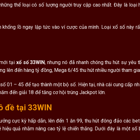
những thể loại có số lượng người truy cập cao nhất. Đây là loại 
.
n khổng lồ ngay lập tức vào ví cược của mình. Loại xổ số này rấ
mới tại
xổ số 33WIN
, nhưng nó đã nhanh chóng thu hút sự yêu th
ởng lên đến hàng tỷ đồng, Mega 6/45 thu hút nhiều người tham gia
số 01 – 45 để tạo thành một bộ số. Hiện tại, nhà cái cung cấp n
 năm đến giải 18 để tăng cơ hội trúng Jackpot lớn.
ô đề tại 33WIN
thưởng cực kỳ hấp dẫn, lên đến 1 ăn 99, thu hút đông đảo các be
 hiệu quả nhằm nâng cao tỷ lệ chiến thắng. Dưới đây là một số 