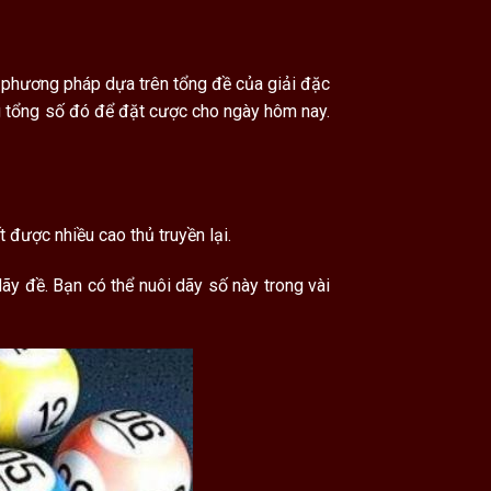
 phương pháp dựa trên tổng đề của giải đặc
ng tổng số đó để đặt cược cho ngày hôm nay.
t được nhiều cao thủ truyền lại.
ãy đề. Bạn có thể nuôi dãy số này trong vài