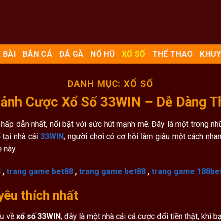
 BÀI
BẮN CÁ
ĐÁ GÀ
NỔ HŨ
XỔ SỐ
THỂ THAO
KHUY
DANH MỤC:
XỔ SỐ
ảnh Cược Xổ Số 33WIN – Dễ Dàng T
g hấp dẫn nhất, nổi bật với sức hút mạnh mẽ. Đây là một trong nhữn
 tại nhà cái
33WIN
, người chơi có cơ hội làm giàu một cách nha
 này.
8
,
trang game bet88
,
trang game bet88
,
trang game 188be
yêu thích nhất
ểu về
xổ số 33WIN
, đây là một nhà cái cá cược đổi tiền thật, khi 