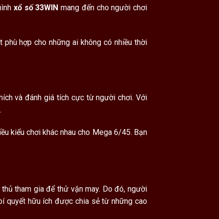
hình
xổ số 33WIN
mang đến cho người chơi
t phù hợp cho những ai không có nhiều thời
ích và đánh giá tích cực từ người chơi. Với
.
hiều kiểu chơi khác nhau cho Mega 6/45. Bạn
t thủ tham gia để thử vận may. Do đó, người
bí quyết hữu ích được chia sẻ từ những cao