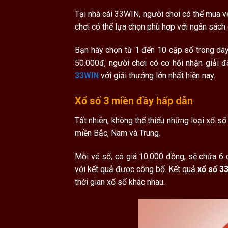
Tại nhà cái 33WIN, người chơi có thể mua v
chơi có thể lựa chọn phù hợp với ngân sách
Bạn hãy chọn từ 1 đến 10 cặp số trong dãy
50.000đ, người chơi có cơ hội nhận giải đ
33WIN
với giải thưởng lớn nhất hiện nay.
Xổ số 3 miền đầy hấp dẫn
Tất nhiên, không thể thiếu những loại xổ số
miền Bắc, Nam và Trung.
Mỗi vé số, có giá 10.000 đồng, sẽ chứa 6 
với kết quả được công bố. Kết quả
xổ số 3
thời gian xổ số khác nhau.