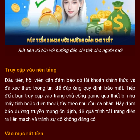
Rút tiền 33Win với hướng dẫn chi tiết cho người mới
Truy cập vào nền tảng
Đầu tiên, hội viên cần đảm bảo có tài khoản chính thức và
đã xác thực thông tin, để đáp ứng quy định bảo mật. Tiếp
đến, bạn truy cập vào trang chủ cổng game qua thiết bị như
máy tính hoặc điện thoại, tùy theo nhu cầu cá nhân. Hãy đảm
bảo đường truyền mạng ổn định, để quá trình tải trang diễn
ra liền mạch và tránh sự cố không đáng có.
Vào mục rút tiền