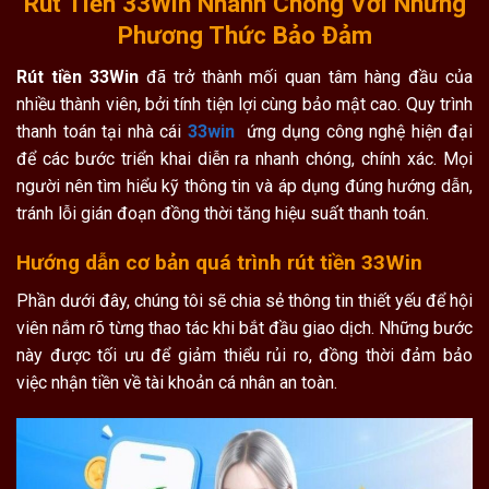
Rút Tiền 33Win Nhanh Chóng Với Những
Phương Thức Bảo Đảm
Rút tiền 33Win
đã trở thành mối quan tâm hàng đầu của
nhiều thành viên, bởi tính tiện lợi cùng bảo mật cao. Quy trình
thanh toán tại nhà cái
33win
ứng dụng công nghệ hiện đại
để các bước triển khai diễn ra nhanh chóng, chính xác. Mọi
người nên tìm hiểu kỹ thông tin và áp dụng đúng hướng dẫn,
tránh lỗi gián đoạn đồng thời tăng hiệu suất thanh toán.
Hướng dẫn cơ bản quá trình rút tiền 33Win
Phần dưới đây, chúng tôi sẽ chia sẻ thông tin thiết yếu để hội
viên nắm rõ từng thao tác khi bắt đầu giao dịch. Những bước
này được tối ưu để giảm thiểu rủi ro, đồng thời đảm bảo
việc nhận tiền về tài khoản cá nhân an toàn.