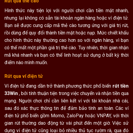
Rút qua thẻ cào
Hình thức này tiện lợi với người chơi cần tiền mặt nhanh,
nhưng lại không có sẵn tài khoản ngân hàng hoặc ví điện tử.
Bạn sẽ được cung cấp mã thẻ cào tương ứng với giá trị rút,
rồi dùng để quy đổi thành tiền mặt hoặc nạp. Mức chiết khấu
cho hình thức này thường cao hơn so với ngân hàng, vì bạn
có thể mất một phần giá trị thẻ cào. Tuy nhiên, thời gian nhận
mã khá nhanh và bạn có thể linh hoạt sử dụng ở bất kỳ thời
điểm nào mình muốn.
Rút qua ví điện tử
Ví điện tử đang dần trở thành phương thức phổ biến
rút tiền
33Win
, bởi tính thuận tiện trong việc chuyển và nhận tiền qua
mạng. Người chơi chỉ cần liên kết ví với tài khoản nhà cái,
sau đó xác thực thông tin để đảm bảo tính an toàn. Các ví
điện tử phổ biến gồm Momo, ZaloPay hoặc VNPAY, với thời
gian rút thường dao động từ vài phút đến một giờ. Việc sử
dụng ví điện tử cũng loại bỏ nhiều thủ tục rườm rà, qua đó