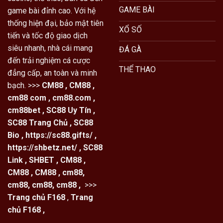
GAME BÀI
game bài đỉnh cao. Với hệ
thống hiện đại, bảo mật tiên
XỔ SỐ
tiến và tốc độ giao dịch
siêu nhanh, nhà cái mang
ĐÁ GÀ
đến trải nghiệm cá cược
THỂ THAO
đẳng cấp, an toàn và minh
bạch. >>>
CM88
,
CM88
,
cm88 com
,
cm88.com
,
cm88bet
,
SC88 Uy Tín
,
SC88 Trang Chủ
,
SC88
Bio
,
https://sc88.gifts/
,
https://shbetz.net/
,
SC88
Link
,
SHBET
,
CM88
,
CM88
,
CM88
,
cm88
,
cm88
,
cm88
,
cm88
,
>>>
Trang chủ F168
,
Trang
chủ F168
,