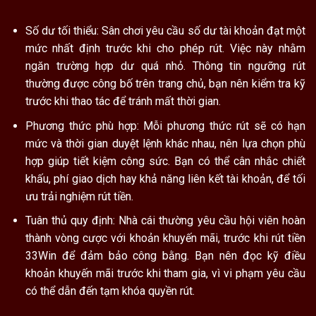
Số dư tối thiểu: Sân chơi yêu cầu số dư tài khoản đạt một
mức nhất định trước khi cho phép rút. Việc này nhằm
ngăn trường hợp dư quá nhỏ. Thông tin ngưỡng rút
thường được công bố trên trang chủ, bạn nên kiểm tra kỹ
trước khi thao tác để tránh mất thời gian.
Phương thức phù hợp: Mỗi phương thức rút sẽ có hạn
mức và thời gian duyệt lệnh khác nhau, nên lựa chọn phù
hợp giúp tiết kiệm công sức. Bạn có thể cân nhắc chiết
khấu, phí giao dịch hay khả năng liên kết tài khoản, để tối
ưu trải nghiệm rút tiền.
Tuân thủ quy định: Nhà cái thường yêu cầu hội viên hoàn
thành vòng cược với khoản khuyến mãi, trước khi rút tiền
33Win để đảm bảo công bằng. Bạn nên đọc kỹ điều
khoản khuyến mãi trước khi tham gia, vì vi phạm yêu cầu
có thể dẫn đến tạm khóa quyền rút.