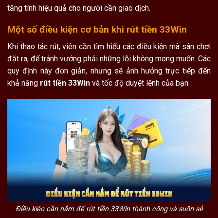
tăng tính hiệu quả cho người cần giao dịch.
Một số điều kiện cơ bản khi rút tiền 33Win
Khi thao tác rút, viên cần tìm hiểu các điều kiện mà sân chơi
đặt ra, để tránh vướng phải những lỗi không mong muốn. Các
quy định này đơn giản, nhưng sẽ ảnh hưởng trực tiếp đến
khả năng
rút tiền 33Win
và tốc độ duyệt lệnh của bạn.
Điều kiện cần nắm để rút tiền 33Win thành công và suôn sẻ