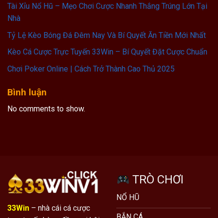
Tài Xỉu Nổ Hũ – Mẹo Chơi Cược Nhanh Thắng Trúng Lớn Tại
Nhà
Tỷ Lệ Kèo Bóng Đá Đêm Nay Và Bí Quyết Ăn Tiền Mới Nhất
Kèo Cá Cược Trực Tuyến 33Win – Bí Quyết Đặt Cược Chuẩn
Chơi Poker Online | Cách Trở Thành Cao Thủ 2025
Bình luận
No comments to show.
TRÒ CHƠI
NỔ HŨ
33Win
– nhà cái cá cược
BẮN CÁ