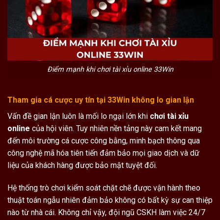
Điểm mạnh khi chơi tài xỉu online 33Win
Tham gia cá cược uy tín tại 33Win không lo gian lận
Vấn đề gian lận luôn là mối lo ngại lớn khi
chơi tài xỉu
online
của hội viên. Tuy nhiên nền tảng này cam kết mang
đến môi trường cá cược công bằng, minh bạch thông qua
công nghệ mã hóa tiên tiến đảm bảo mọi giao dịch và dữ
liệu của khách hàng được bảo mật tuyệt đối.
Hệ thống trò chơi kiểm soát chặt chẽ được vận hành theo
thuật toán ngẫu nhiên đảm bảo không có bất kỳ sự can thiệp
nào từ nhà cái. Không chỉ vậy, đội ngũ CSKH làm việc 24/7