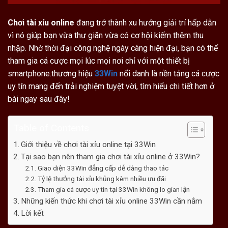
Chơi tài xỉu online
đang trở thành xu hướng giải trí hấp dẫn
vì nó giúp bạn vừa thư giãn vừa có cơ hội kiếm thêm thu
nhập. Nhờ thời đại công nghệ ngày càng hiện đại, bạn có thể
tham gia cá cược mọi lúc mọi nơi chỉ với một thiết bị
smartphone.thương hiệu
33Win
nổi danh là nền tảng cá cược
uy tín mang đến trải nghiệm tuyệt vời, tìm hiểu chi tiết hơn ở
bài ngay sau đây!
Table of Contents
Giới thiệu về chơi tài xỉu online tại 33Win
Tại sao bạn nên tham gia chơi tài xỉu online ở 33Win?
Giao diện 33Win đẳng cấp dễ dàng thao tác
Tỷ lệ thưởng tài xỉu khủng kèm nhiều ưu đãi
Tham gia cá cược uy tín tại 33Win không lo gian lận
Những kiến thức khi chơi tài xỉu online 33Win cần nắm
Lời kết