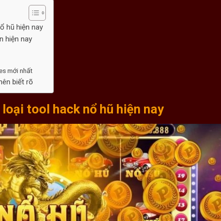
nổ hũ hiện nay
n hiện nay
s mới nhất
nên biết rõ
loại tool hack nổ hũ hiện nay