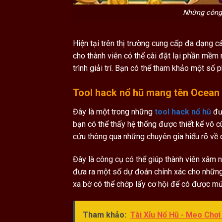
Những công
Hiện tại trên thị trường cung cấp đa dạng c
cho thành viên có thể cài đặt lại phần mềm
trình giải trí. Bạn có thể tham khảo một s
Tool hack nổ hũ mang tên Ocea
Đây là một trong những
tool hack nổ hũ
đư
bạn có thể thấy hệ thống được thiết kế vô 
cứu thông qua những chuyên gia hiểu rõ về
Đây là công cụ có thể giúp thành viên xâm n
đưa ra một số dự đoán chính xác cho những 
xa bờ có thể chớp lấy cơ hội để có được m
Tham khảo:
Tài Xỉu Nổ Hũ - Mẹo Chơ