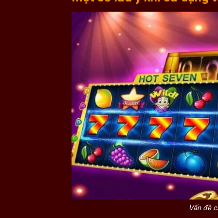
Vấn đề cầ