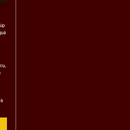
iúp
quá
cụ,
n
và