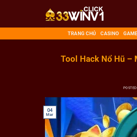
Skip
to
content
TRANG CHỦ
CASINO
GAME
Tool Hack Nổ Hũ – 
POSTE
04
Mar