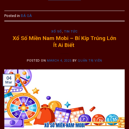
Posted in
ĐÁ GÀ
XỔ SỐ
,
TIN TỨC
Xổ Số Miền Nam Mobi – Bí Kíp Trúng Lớn
Ít Ai Biết
POSTED ON
MARCH 4, 2025
BY
QUẢN TRỊ VIÊN
04
Mar