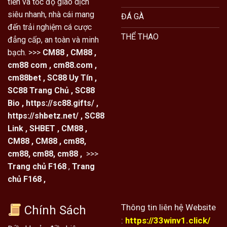
tiến và tốc độ giao dịch
siêu nhanh, nhà cái mang
ĐÁ GÀ
đến trải nghiệm cá cược
THỂ THAO
đẳng cấp, an toàn và minh
bạch. >>>
CM88
,
CM88
,
cm88 com
,
cm88.com
,
cm88bet
,
SC88 Uy Tín
,
SC88 Trang Chủ
,
SC88
Bio
,
https://sc88.gifts/
,
https://shbetz.net/
,
SC88
Link
,
SHBET
,
CM88
,
CM88
,
CM88
,
cm88
,
cm88
,
cm88
,
cm88
,
>>>
Trang chủ F168
,
Trang
chủ F168
,
Thông tin liên hệ Website
Chính Sách
:
https://33winv1.click/