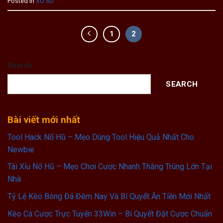
Posted in
XỔ SỐ
1
2
Search
SEARCH
Bài viết mới nhất
Tool Hack Nổ Hũ – Mẹo Dùng Tool Hiệu Quả Nhất Cho
Newbie
Tài Xỉu Nổ Hũ – Mẹo Chơi Cược Nhanh Thắng Trúng Lớn Tại
Nhà
Tỷ Lệ Kèo Bóng Đá Đêm Nay Và Bí Quyết Ăn Tiền Mới Nhất
Kèo Cá Cược Trực Tuyến 33Win – Bí Quyết Đặt Cược Chuẩn