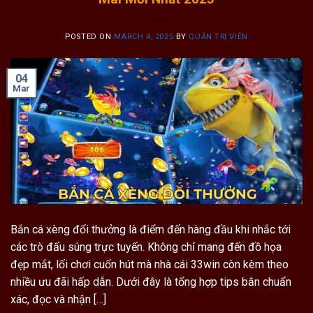
POSTED ON
MARCH 4, 2025
BY
QUẢN TRỊ VIÊN
04
Mar
Bắn cá xèng đổi thưởng là điểm đến hàng đầu khi nhắc tới
các trò đấu súng trực tuyến. Không chỉ mang đến đồ họa
đẹp mắt, lối chơi cuốn hút mà nhà cái 33win còn kèm theo
nhiều ưu đãi hấp dẫn. Dưới đây là tổng hợp tips bắn chuẩn
xác, đọc và nhận […]