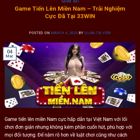
GAME BÀI
Game Tiến Lên Miền Nam – Trải Nghiệm
Cực Đã Tại 33WIN
POSTED ON
MARCH 4, 2025
BY
QUẢN TRỊ VIÊN
04
Mar
Game tiến lên miền Nam cực hấp dẫn tại Việt Nam với lối
chơi đơn giản nhưng không kém phần cuốn hút, phù hợp với
mọi đối tượng. Để nắm rõ hơn về luật chơi cũng như cách