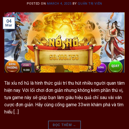
POSTED ON
MARCH 4, 2025
BY
QUẢN TRỊ VIÊN
04
Mar
Tài xỉu nổ hũ là hình thức giải trí thu hút nhiều người quan tâm
hiện nay. Với lối chơi đơn giản nhưng không kém phần thú vị,
tựa game này sẽ giúp bạn làm giàu hiệu quả chỉ sau vài ván
cược đơn giản. Hãy cùng cổng game 33win khám phá và tìm
hiểu […]
ĐỌC THÊM
→