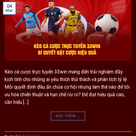
04
Mar
Kèo cá cược trực tuyến 33win mang đến trải nghiệm đầy
kịch tính cho những ai yêu thích thử thách và phân tích tỷ lệ.
Mỗi quyết định đều ẩn chứa cơ hội nhưng làm thế nào để tối
ưu hóa chiến thuật và hạn chế rủi ro? Để đạt hiệu quả cao,
cần hiểu […]
ĐỌC THÊM
→