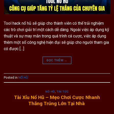
Tool hack nổ hũ sẽ giúp cho thành viên có thể trải nghiệm
các trò chơi giải trí một cách dễ dàng. Ngoài việc áp dụng kỹ
thuật và sự may mắn trong quá trình cá cược, việc áp dụng
thêm một số công nghệ hiện đại sẽ giúp cho người tham gia
có được […]
ĐỌC THÊM
→
Posted in
NỔ HŨ
NỔ HŨ
,
TIN TỨC
Tài Xỉu Nổ Hũ – Mẹo Chơi Cược Nhanh
Thắng Trúng Lớn Tại Nhà