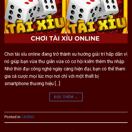
Chơi tài xỉu online đang trở thành xu hướng giải trí hấp dẫn vì
nó giúp bạn vừa thư giãn vừa có cơ hội kiếm thêm thu nhập.
Nhờ thời đại công nghệ ngày càng hiện đại, bạn có thể tham
gia cá cược mọi lúc mọi nơi chỉ với một thiết bị
smartphone.thương hiệu […]
ĐỌC THÊM
→
Posted in
CASINO