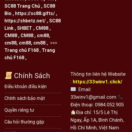
SC88 Trang Chủ
,
SC88
Bio
,
https://sc88.gifts/
,
https://shbetz.net/
,
SC88
Link
,
SHBET
,
CM88
,
CM88
,
CM88
,
cm88
,
cm88
,
cm88
,
cm88
,
>>>
Trang chủ F168
,
Trang
chủ F168
,
Thông tin liên hệ Website
Chính Sách
:
https://33winv1.click/
Điều khoản điều kiện
Email:
33winv1@gmail.com
Chính sách bảo mật
Điện thoại: 0984.052.905
Quyền riêng tư
Địa chỉ: 15/5 Lê Thị
Ngay, Ấp 1A, Bình Chánh,
Câu hỏi thường gặp
Hồ Chí Minh, Việt Nam