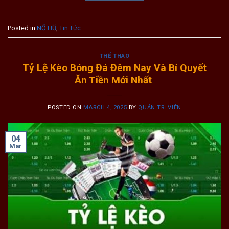
Posted in
NỔ HŨ
,
Tin Tức
THỂ THAO
Tỷ Lệ Kèo Bóng Đá Đêm Nay Và Bí Quyết
Ăn Tiền Mới Nhất
POSTED ON
MARCH 4, 2025
BY
QUẢN TRỊ VIÊN
04
Mar