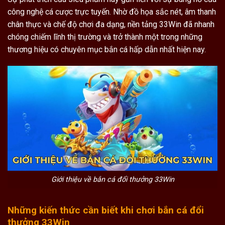
công nghệ cá cược trực tuyến. Nhờ đồ họa sắc nét, âm thanh
chân thực và chế độ chơi đa dạng, nền tảng 33Win đã nhanh
chóng chiếm lĩnh thị trường và trở thành một trong những
thương hiệu có chuyên mục bắn cá hấp dẫn nhất hiện nay.
Giới thiệu về bắn cá đổi thưởng 33Win
Những kiến thức cần biết khi chơi bắn cá đổi
thưởng 33Win