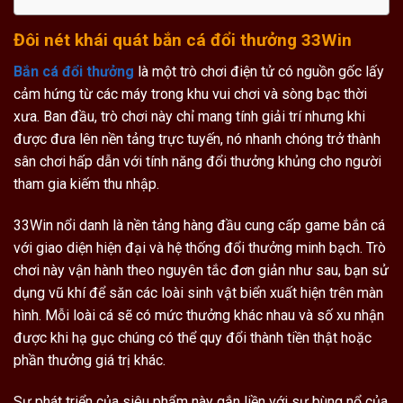
Đôi nét khái quát bắn cá đổi thưởng 33Win
Bắn cá đổi thưởng
là một trò chơi điện tử có nguồn gốc lấy
cảm hứng từ các máy trong khu vui chơi và sòng bạc thời
xưa. Ban đầu, trò chơi này chỉ mang tính giải trí nhưng khi
được đưa lên nền tảng trực tuyến, nó nhanh chóng trở thành
sân chơi hấp dẫn với tính năng đổi thưởng khủng cho người
tham gia kiếm thu nhập.
33Win nổi danh là nền tảng hàng đầu cung cấp game bắn cá
với giao diện hiện đại và hệ thống đổi thưởng minh bạch. Trò
chơi này vận hành theo nguyên tắc đơn giản như sau, bạn sử
dụng vũ khí để săn các loài sinh vật biển xuất hiện trên màn
hình. Mỗi loài cá sẽ có mức thưởng khác nhau và số xu nhận
được khi hạ gục chúng có thể quy đổi thành tiền thật hoặc
phần thưởng giá trị khác.
Sự phát triển của siêu phẩm này gắn liền với sự bùng nổ của