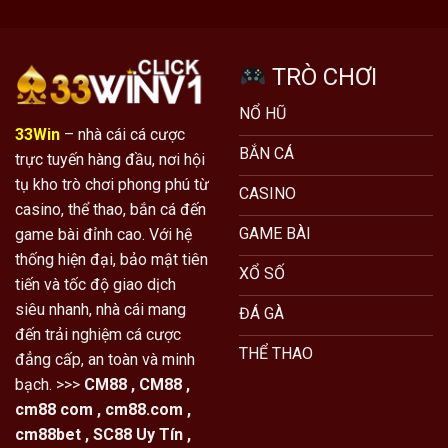
TRÒ CHƠI
NỔ HŨ
33Win
– nhà cái cá cược
BẮN CÁ
trực tuyến hàng đầu, nơi hội
tụ kho trò chơi phong phú từ
CASINO
casino, thể thao, bắn cá đến
GAME BÀI
game bài đỉnh cao. Với hệ
thống hiện đại, bảo mật tiên
XỔ SỐ
tiến và tốc độ giao dịch
siêu nhanh, nhà cái mang
ĐÁ GÀ
đến trải nghiệm cá cược
THỂ THAO
đẳng cấp, an toàn và minh
bạch. >>>
CM88
,
CM88
,
cm88 com
,
cm88.com
,
cm88bet
,
SC88 Uy Tín
,